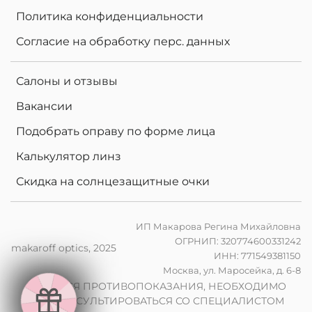
Политика конфиденциальности
Согласие на обработку перс. данных
Салоны и отзывы
Вакансии
Подобрать оправу по форме лица
Калькулятор линз
Скидка на солнцезащитные очки
ИП Макарова Регина Михайловна
ОГРНИП: 320774600331242
makaroff optics, 2025
ИНН: 771549381150
е
Москва, ул. Маросейка, д. 6-8
в
2
0
%
н
а
ф
о
т
о
х
р
о
м
н
ы
л
и
н
з
ы
п
р
з
а
к
а
з
е
о
ч
к
о
и
ИМЕЮТСЯ ПРОТИВОПОКАЗАНИЯ, НЕОБХОДИМО
в
ПРОКОНСУЛЬТИРОВАТЬСЯ СО СПЕЦИАЛИСТОМ