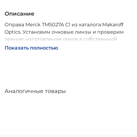
Описание
Оправа Merck TM5027A C1 из каталога Makaroff
Optics. Установим очковые линзы и проверим
зрение, изготовление очков в собственной
мастерской, обычно 2–5 дней, индивидуальные
Показать полностью
линзы – до 30 дней. Возможна доставка по
России.
Аналогичные товары