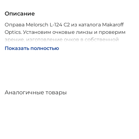
Описание
Оправа Melorsch L-124 C2 из каталога Makaroff
Optics. Установим очковые линзы и проверим
зрение, изготовление очков в собственной
мастерской, обычно 2–5 дней, индивидуальные
Показать полностью
линзы – до 30 дней. Возможна доставка по
России.
Аналогичные товары