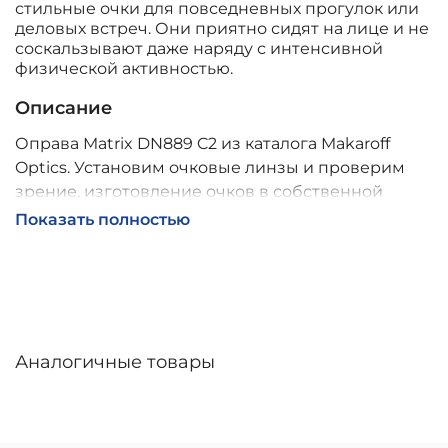
стильные очки для повседневных прогулок или
деловых встреч. Они приятно сидят на лице и не
соскальзывают даже наряду с интенсивной
физической активностью.
Описание
Оправа Matrix DN889 C2 из каталога Makaroff
Optics. Установим очковые линзы и проверим
зрение, изготовление очков в собственной
мастерской, обычно 2–5 дней, индивидуальные
Показать полностью
линзы – до 30 дней. Возможна доставка по
России.
Аналогичные товары