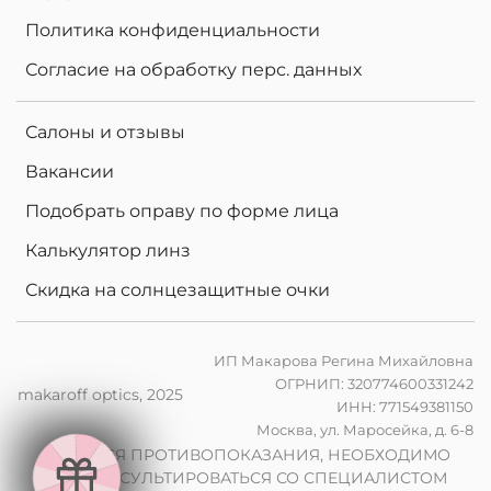
Политика конфиденциальности
Согласие на обработку перс. данных
Салоны и отзывы
Вакансии
Подобрать оправу по форме лица
Калькулятор линз
Скидка на солнцезащитные очки
ИП Макарова Регина Михайловна
ОГРНИП: 320774600331242
makaroff optics, 2025
ИНН: 771549381150
е
Москва, ул. Маросейка, д. 6-8
н
в
2
0
%
н
а
к
о
м
п
ь
ю
т
е
р
ы
л
и
н
з
ы
п
р
и
з
а
к
а
з
е
о
ч
к
о
в
ИМЕЮТСЯ ПРОТИВОПОКАЗАНИЯ, НЕОБХОДИМО
ПРОКОНСУЛЬТИРОВАТЬСЯ СО СПЕЦИАЛИСТОМ