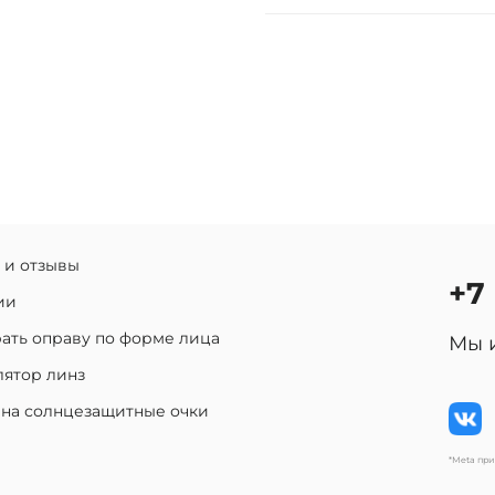
 и отзывы
+7
ии
ать оправу по форме лица
Мы 
лятор линз
 на солнцезащитные очки
*Meta пр