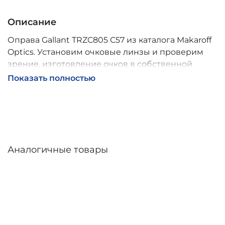
Описание
Оправа Gallant TRZC805 C57 из каталога Makaroff
Optics. Установим очковые линзы и проверим
зрение, изготовление очков в собственной
мастерской, обычно 2–5 дней, индивидуальные
Показать полностью
линзы – до 30 дней. Возможна доставка по
России.
Аналогичные товары