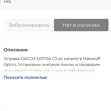
145
Забронировать
Нет в наличии
Описание
Оправа DACCHi D31746 C3 из каталога Makaroff
Optics. Установим очковые линзы и проверим
зрение, изготовление очков в собственной
мастерской, обычно 2–5 дней, индивидуальные
Показать полностью
линзы – до 30 дней. Возможна доставка по
России.