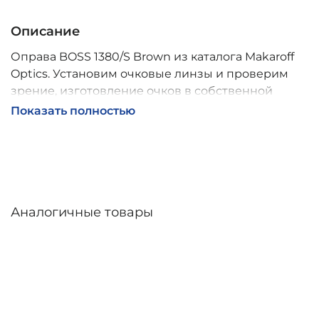
Описание
Оправа BOSS 1380/S Brown из каталога Makaroff
Optics. Установим очковые линзы и проверим
зрение, изготовление очков в собственной
мастерской, обычно 2–5 дней, индивидуальные
Показать полностью
линзы – до 30 дней. Возможна доставка по
России.
Аналогичные товары