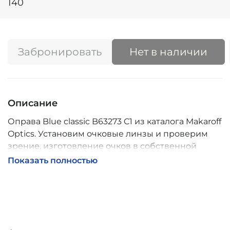
140
Забронировать
Нет в наличии
Описание
Оправа Blue classic B63273 C1 из каталога Makaroff
Optics. Установим очковые линзы и проверим
зрение, изготовление очков в собственной
мастерской, обычно 2–5 дней, индивидуальные
Показать полностью
линзы – до 30 дней. Возможна доставка по
России.