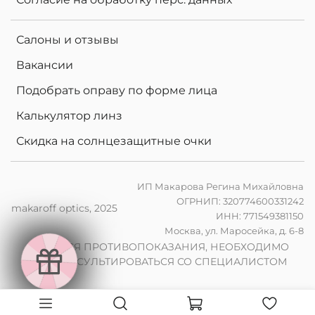
Салоны и отзывы
Вакансии
Подобрать оправу по форме лица
Калькулятор линз
Скидка на солнцезащитные очки
ИП Макарова Регина Михайловна
ОГРНИП: 320774600331242
makaroff optics, 2025
ИНН: 771549381150
е
Москва, ул. Маросейка, д. 6-8
н
в
2
0
%
н
а
к
о
м
п
ь
ю
т
е
р
ы
л
и
н
з
ы
п
р
и
з
а
к
а
з
е
о
ч
к
о
в
ИМЕЮТСЯ ПРОТИВОПОКАЗАНИЯ, НЕОБХОДИМО
е
и
ч
ПРОКОНСУЛЬТИРОВАТЬСЯ СО СПЕЦИАЛИСТОМ
2
0
%
н
а
ф
о
т
о
х
р
о
м
н
ы
л
и
н
з
ы
п
р
з
а
к
а
з
е
о
к
о