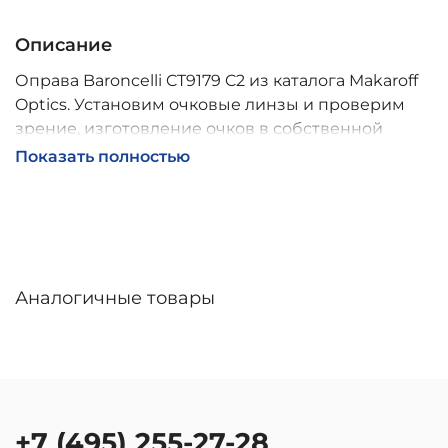
Описание
Оправа Baroncelli CT9179 C2 из каталога Makaroff
Optics. Установим очковые линзы и проверим
зрение, изготовление очков в собственной
мастерской, обычно 2–5 дней, индивидуальные
Показать полностью
линзы – до 30 дней. Возможна доставка по
России.
Аналогичные товары
+7 (495) 255-27-28