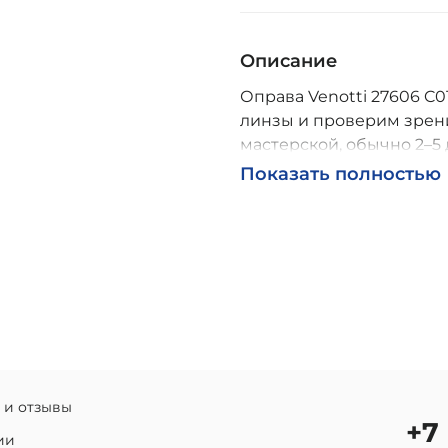
Описание
Оправа Venotti 27606 C01
линзы и проверим зрени
мастерской, обычно 2–5 
Возможна доставка по Р
Показать полностью
 и отзывы
+7
ии