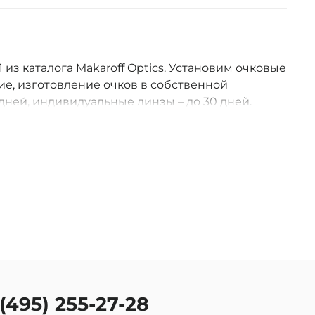
 из каталога Makaroff Optics. Установим очковые
е, изготовление очков в собственной
дней, индивидуальные линзы – до 30 дней.
оссии.
 (495) 255-27-28