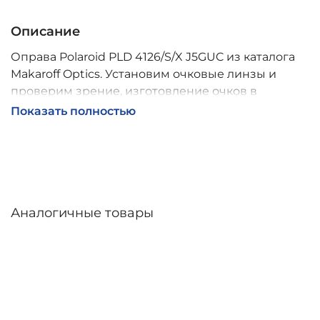
Описание
Оправа Polaroid PLD 4126/S/X J5GUC из каталога
Makaroff Optics. Установим очковые линзы и
проверим зрение, изготовление очков в
собственной мастерской, обычно 2–5 дней,
Показать полностью
индивидуальные линзы – до 30 дней. Возможна
доставка по России.
Аналогичные товары