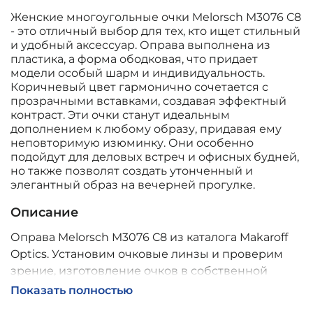
Женские многоугольные очки Melorsch M3076 C8
- это отличный выбор для тех, кто ищет стильный
и удобный аксессуар. Оправа выполнена из
пластика, а форма ободковая, что придает
модели особый шарм и индивидуальность.
Коричневый цвет гармонично сочетается с
прозрачными вставками, создавая эффектный
контраст. Эти очки станут идеальным
дополнением к любому образу, придавая ему
неповторимую изюминку. Они особенно
подойдут для деловых встреч и офисных будней,
но также позволят создать утонченный и
элегантный образ на вечерней прогулке.
Описание
Оправа Melorsch M3076 C8 из каталога Makaroff
Optics. Установим очковые линзы и проверим
зрение, изготовление очков в собственной
мастерской, обычно 2–5 дней, индивидуальные
Показать полностью
линзы – до 30 дней. Возможна доставка по