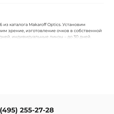
 из каталога Makaroff Optics. Установим
им зрение, изготовление очков в собственной
дней, индивидуальные линзы – до 30 дней.
оссии.
 (495) 255-27-28