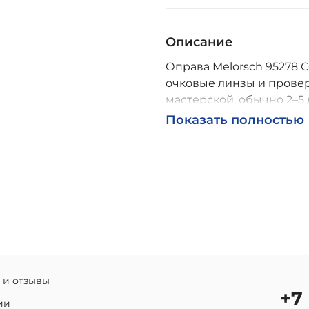
Описание
Оправа Melorsch 95278 С6
очковые линзы и провер
мастерской, обычно 2–5 
Возможна доставка по Р
Показать полностью
 и отзывы
+7
ии