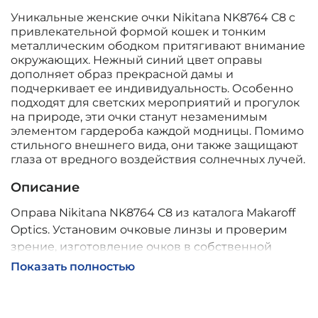
Уникальные женские очки Nikitana NK8764 C8 с
привлекательной формой кошек и тонким
металлическим ободком притягивают внимание
окружающих. Нежный синий цвет оправы
дополняет образ прекрасной дамы и
подчеркивает ее индивидуальность. Особенно
подходят для светских мероприятий и прогулок
на природе, эти очки станут незаменимым
элементом гардероба каждой модницы. Помимо
стильного внешнего вида, они также защищают
глаза от вредного воздействия солнечных лучей.
Описание
Оправа Nikitana NK8764 C8 из каталога Makaroff
Optics. Установим очковые линзы и проверим
зрение, изготовление очков в собственной
мастерской, обычно 2–5 дней, индивидуальные
Показать полностью
линзы – до 30 дней. Возможна доставка по
России.