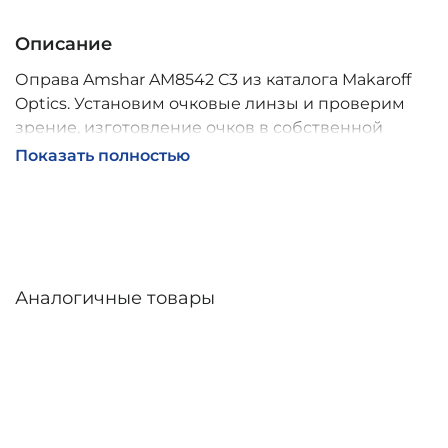
Описание
Оправа Amshar AM8542 C3 из каталога Makaroff
Optics. Установим очковые линзы и проверим
зрение, изготовление очков в собственной
мастерской, обычно 2–5 дней, индивидуальные
Показать полностью
линзы – до 30 дней. Возможна доставка по
России.
Аналогичные товары