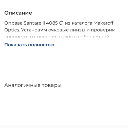
Описание
Оправа Santarelli 4085 C1 из каталога Makaroff
Optics. Установим очковые линзы и проверим
зрение, изготовление очков в собственной
мастерской, обычно 2–5 дней, индивидуальные
Показать полностью
линзы – до 30 дней. Возможна доставка по
России.
Аналогичные товары