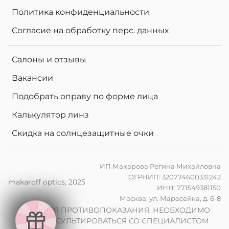
Политика конфиденциальности
Согласие на обработку перс. данных
Салоны и отзывы
Вакансии
Подобрать оправу по форме лица
Калькулятор линз
Скидка на солнцезащитные очки
ИП Макарова Регина Михайловна
ОГРНИП: 320774600331242
makaroff optics, 2025
ИНН: 771549381150
е
Москва, ул. Маросейка, д. 6-8
н
в
2
0
%
н
а
к
о
м
п
ь
ю
т
е
р
ы
л
и
н
з
ы
п
р
и
з
а
к
а
з
е
о
ч
к
о
в
ИМЕЮТСЯ ПРОТИВОПОКАЗАНИЯ, НЕОБХОДИМО
ПРОКОНСУЛЬТИРОВАТЬСЯ СО СПЕЦИАЛИСТОМ