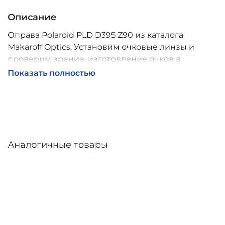
Описание
Оправа Polaroid PLD D395 Z90 из каталога
Makaroff Optics. Установим очковые линзы и
проверим зрение, изготовление очков в
собственной мастерской, обычно 2–5 дней,
Показать полностью
индивидуальные линзы – до 30 дней. Возможна
доставка по России.
Аналогичные товары