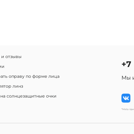
 и отзывы
+7
ии
ать оправу по форме лица
Мы 
лятор линз
 на солнцезащитные очки
*Meta пр