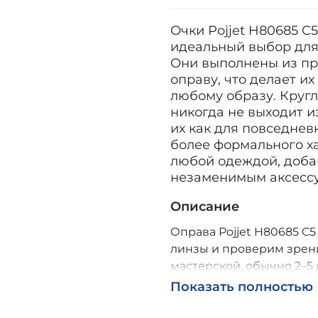
Очки Pojjet H80685 C
идеальный выбор для 
Они выполнены из пр
оправу, что делает и
любому образу. Кругл
никогда не выходит и
их как для повседнев
более формального ха
любой одеждой, доба
незаменимым аксессу
Описание
Оправа Pojjet H80685 C5
линзы и проверим зрени
мастерской, обычно 2–5 
Возможна доставка по Р
Показать полностью