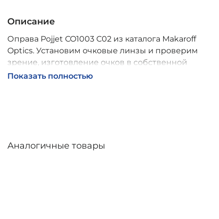
Описание
Оправа Pojjet CO1003 C02 из каталога Makaroff
Optics. Установим очковые линзы и проверим
зрение, изготовление очков в собственной
мастерской, обычно 2–5 дней, индивидуальные
Показать полностью
линзы – до 30 дней. Возможна доставка по
России.
Аналогичные товары