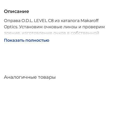
Описание
Оправа O.D.L. LEVEL C8 из каталога Makaroff
Optics. Установим очковые линзы и проверим
зрение, изготовление очков в собственной
мастерской, обычно 2–5 дней, индивидуальные
Показать полностью
линзы – до 30 дней. Возможна доставка по
России.
Аналогичные товары