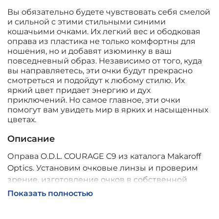
Вы обязательно будете чувствовать себя смелой
и сильной с этими стильными синими
кошачьими очками. Их легкий вес и ободковая
оправа из пластика не только комфортны для
ношения, но и добавят изюминку в ваш
повседневный образ. Независимо от того, куда
вы направляетесь, эти очки будут прекрасно
смотреться и подойдут к любому стилю. Их
яркий цвет придает энергию и дух
приключений. Но самое главное, эти очки
помогут вам увидеть мир в ярких и насыщенных
цветах.
Описание
Оправа O.D.L. COURAGE C9 из каталога Makaroff
Optics. Установим очковые линзы и проверим
зрение, изготовление очков в собственной
мастерской, обычно 2–5 дней, индивидуальные
Показать полностью
линзы – до 30 дней. Возможна доставка по
России.