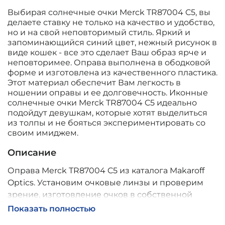
Выбирая солнечные очки Merck TR87004 C5, вы
делаете ставку не только на качество и удобство,
но и на свой неповторимый стиль. Яркий и
запоминающийся синий цвет, нежный рисунок в
виде кошек - все это сделает Ваш образ ярче и
неповторимее. Оправа выполнена в ободковой
форме и изготовлена из качественного пластика.
Этот материал обеспечит Вам легкость в
ношении оправы и ее долговечность. Иконные
солнечные очки Merck TR87004 C5 идеально
подойдут девушкам, которые хотят выделиться
из толпы и не бояться экспериментировать со
своим имиджем.
Описание
Оправа Merck TR87004 C5 из каталога Makaroff
Optics. Установим очковые линзы и проверим
зрение, изготовление очков в собственной
мастерской, обычно 2–5 дней, индивидуальные
Показать полностью
линзы – до 30 дней. Возможна доставка по