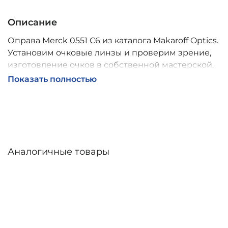
Описание
Оправа Merck 0551 C6 из каталога Makaroff Optics.
Установим очковые линзы и проверим зрение,
изготовление очков в собственной мастерской,
обычно 2–5 дней, индивидуальные линзы – до 30
Показать полностью
дней. Возможна доставка по России.
Аналогичные товары