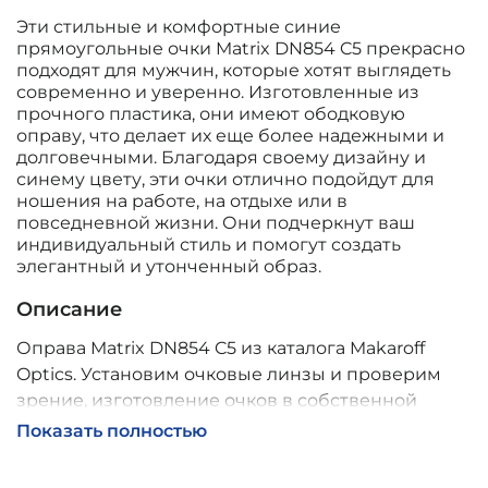
Эти стильные и комфортные синие
прямоугольные очки Matrix DN854 C5 прекрасно
подходят для мужчин, которые хотят выглядеть
современно и уверенно. Изготовленные из
прочного пластика, они имеют ободковую
оправу, что делает их еще более надежными и
долговечными. Благодаря своему дизайну и
синему цвету, эти очки отлично подойдут для
ношения на работе, на отдыхе или в
повседневной жизни. Они подчеркнут ваш
индивидуальный стиль и помогут создать
элегантный и утонченный образ.
Описание
Оправа Matrix DN854 C5 из каталога Makaroff
Optics. Установим очковые линзы и проверим
зрение, изготовление очков в собственной
мастерской, обычно 2–5 дней, индивидуальные
Показать полностью
линзы – до 30 дней. Возможна доставка по
России.