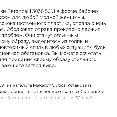
ки Baroncelli 3038 5091 в форме бабочек
ором для любой модной женщины.
ококачественного пластика, оправа очень
ая. Ободковая оправа прекрасно держит
 проблем. Они станут отличным
ому образу, выделитесь из толпы и
овторимый стиль в любых ситуациях, будь
дневная обстановка. Вы можете сочетать
ля придания своему образу стильного,
ывающего взгляд вида.
091 из каталога Makaroff Optics. Установим
им зрение, изготовление очков в собственной
дней, индивидуальные линзы – до 30 дней.
оссии.