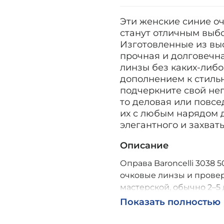
Эти женские синие оч
станут отличным выб
Изготовленные из выс
прочная и долговечн
линзы без каких-либо
дополнением к стильн
подчеркните свой неп
то деловая или повсе
их с любым нарядом д
элегантного и захват
Описание
Оправа Baroncelli 3038 5
очковые линзы и провер
мастерской, обычно 2–5 
Возможна доставка по Р
Показать полностью