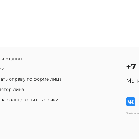
 и отзывы
+7
ии
ать оправу по форме лица
Мы 
лятор линз
 на солнцезащитные очки
*Meta пр