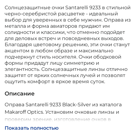
Солнцезащитные очки Santarelli 9233 в стильной
черно-серебристой расцветке - идеальный
выбор для уверенных в себе мужчин. Оправа из
металла и форма авиаторов придают им
солидности и классики, что отменно подойдет
для деловых встреч и повседневных выходов.
Благодаря цветовому решению, эти очки станут
акцентом в любом образе и максимально
подчеркнут стиль носителя. Очки ободковой
формы придадут лицу симметрию и
элегантность. Солнцезащитные линзы отлично
защитят от ярких солнечных лучей и позволят
ощутить комфорт в яркое время суток.
Описание
Оправа Santarelli 9233 Black-Silver из каталога
Makaroff Optics. Установим очковые линзы и
проверим зрение, изготовление очков в
собственной мастерской, обычно 2–5 дней,
Показать полностью
индивидуальные линзы – до 30 дней. Возможна