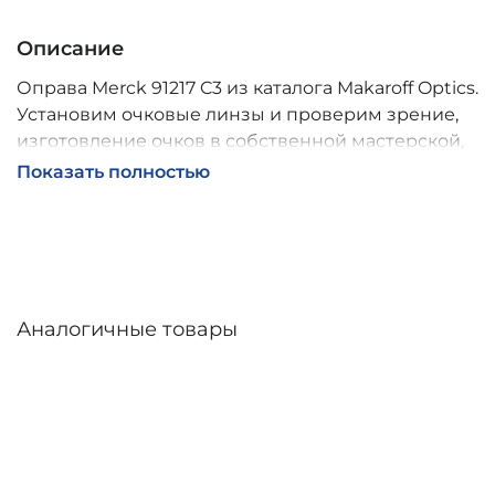
Описание
Оправа Merck 91217 C3 из каталога Makaroff Optics.
Установим очковые линзы и проверим зрение,
изготовление очков в собственной мастерской,
обычно 2–5 дней, индивидуальные линзы – до 30
Показать полностью
дней. Возможна доставка по России.
Аналогичные товары