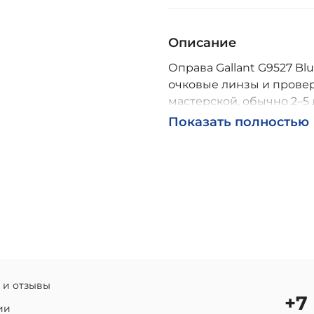
Описание
Оправа Gallant G9527 Blu
очковые линзы и провер
мастерской, обычно 2–5 
Возможна доставка по Р
Показать полностью
 и отзывы
+7
ии