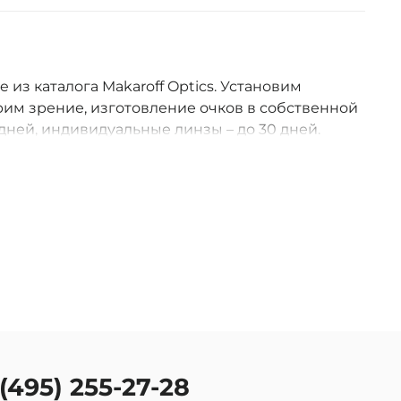
e из каталога Makaroff Optics. Установим
им зрение, изготовление очков в собственной
дней, индивидуальные линзы – до 30 дней.
оссии.
 (495) 255-27-28