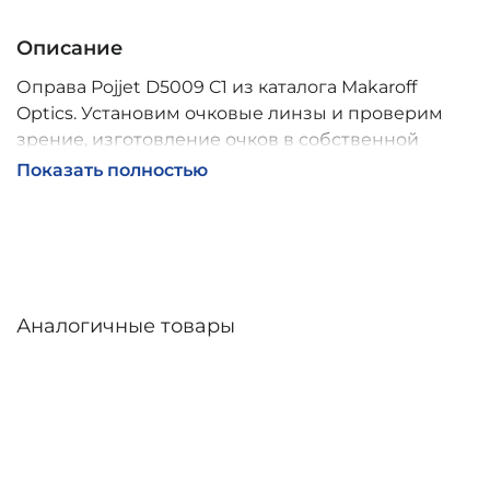
Описание
Оправа Pojjet D5009 C1 из каталога Makaroff
Optics. Установим очковые линзы и проверим
зрение, изготовление очков в собственной
мастерской, обычно 2–5 дней, индивидуальные
Показать полностью
линзы – до 30 дней. Возможна доставка по
России.
Аналогичные товары