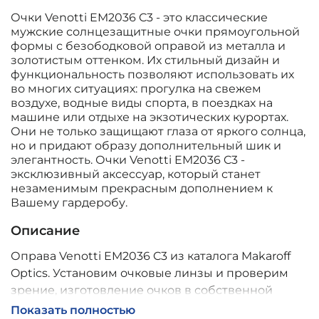
Очки Venotti EM2036 C3 - это классические
мужские солнцезащитные очки прямоугольной
формы с безободковой оправой из металла и
золотистым оттенком. Их стильный дизайн и
функциональность позволяют использовать их
во многих ситуациях: прогулка на свежем
воздухе, водные виды спорта, в поездках на
машине или отдыхе на экзотических курортах.
Они не только защищают глаза от яркого солнца,
но и придают образу дополнительный шик и
элегантность. Очки Venotti EM2036 C3 -
эксклюзивный аксессуар, который станет
незаменимым прекрасным дополнением к
Вашему гардеробу.
Описание
Оправа Venotti EM2036 C3 из каталога Makaroff
Optics. Установим очковые линзы и проверим
зрение, изготовление очков в собственной
мастерской, обычно 2–5 дней, индивидуальные
Показать полностью