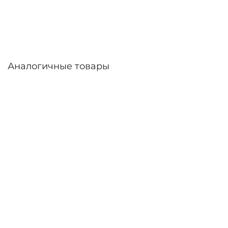
линзы – до 30 дней. Возможна доставка по
России.
Аналогичные товары