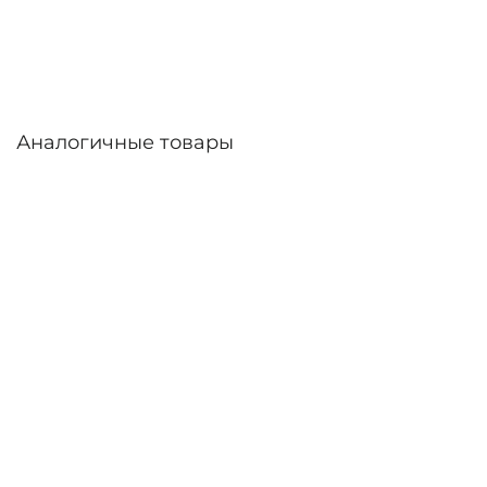
линзы – до 30 дней. Возможна доставка по
России.
Аналогичные товары