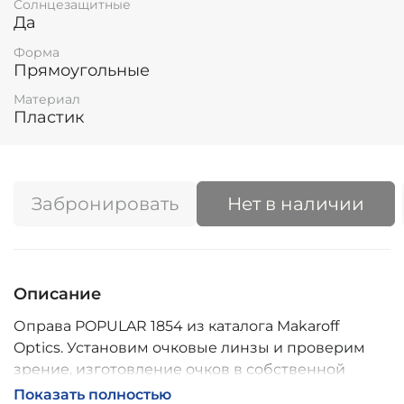
Солнцезащитные
Да
Форма
Прямоугольные
Материал
Пластик
Забронировать
Нет в наличии
Описание
Оправа POPULAR 1854 из каталога Makaroff
Optics. Установим очковые линзы и проверим
зрение, изготовление очков в собственной
мастерской, обычно 2–5 дней, индивидуальные
Показать полностью