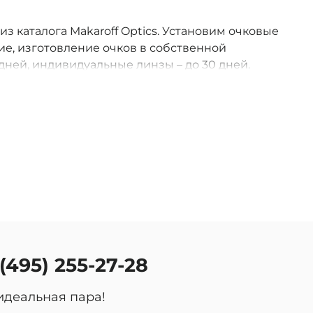
 из каталога Makaroff Optics. Установим очковые
е, изготовление очков в собственной
дней, индивидуальные линзы – до 30 дней.
оссии.
 (495) 255-27-28
идеальная пара!