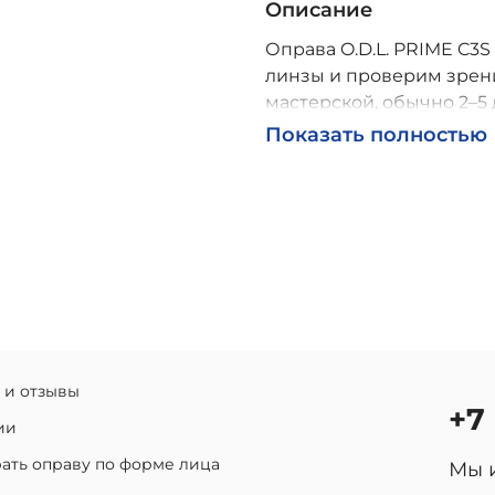
Описание
Оправа O.D.L. PRIME C3S
линзы и проверим зрени
мастерской, обычно 2–5 
Возможна доставка по Р
Показать полностью
 и отзывы
+7
ии
ать оправу по форме лица
Мы 