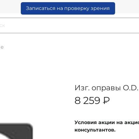
Записаться на проверку зрения
ые
Изг. оправы O.D.
8 259 ₽
Условия акции на акц
консультантов.