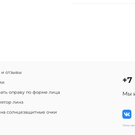
 и отзывы
+7
ии
ать оправу по форме лица
Мы 
лятор линз
 на солнцезащитные очки
*Meta пр