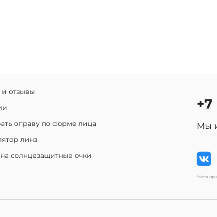
 и отзывы
+7
ии
ать оправу по форме лица
Мы 
лятор линз
 на солнцезащитные очки
*Meta пр