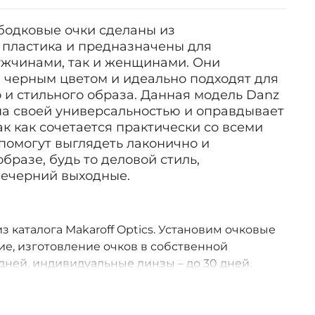
бодковые очки сделаны из
 пластика и предназначены для
ужчинами, так и женщинами. Они
 черным цветом и идеально подходят для
 и стильного образа. Данная модель Danz
на своей универсальностью и оправдывает
ак как сочетается практически со всеми
помогут выглядеть лаконично и
бразе, будь то деловой стиль,
вечерний выходные.
з каталога Makaroff Optics. Установим очковые
е, изготовление очков в собственной
дней, индивидуальные линзы – до 30 дней.
оссии.