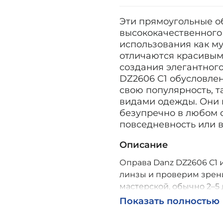
Эти прямоугольные о
высококачественного
использования как м
отличаются красивым
создания элегантного
DZ2606 C1 обусловле
свою популярность, т
видами одежды. Они 
безупречно в любом о
повседневность или 
Описание
Оправа Danz DZ2606 C1 и
линзы и проверим зрени
мастерской, обычно 2–5 
Возможна доставка по Р
Показать полностью