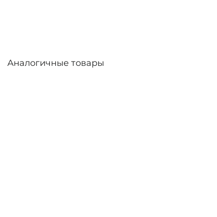
линзы – до 30 дней. Возможна доставка по
России.
Аналогичные товары