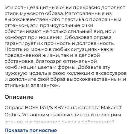
Эти солнцезащитные очки прекрасно дополнят
стиль мужского образа. Изготовленные из
высококачественного пластика с прозрачным
оттенком, эти прямоугольные очки
обеспечивают не только стильный вид, но и
комфорт при ношении. Ободковая оправа
гарантирует их прочность и долговечность.
Носить их можно в любых ситуациях - как в
повседневной жизни, так и в деловой
обстановке, благодаря оптимальной
комбинации цвета и формы. Добавьте эту
мужскую модель в свою коллекцию аксессуаров
и дополните свой образ высококачественным и
стильным элементом.
Описание
Оправа BOSS 1371/S KB770 из каталога Makaroff
Optics. Установим очковые линзы и проверим
зрение, изготовление очков в собственной
мастерской, обычно 2–5 дней, индивидуальные
Показать полностью