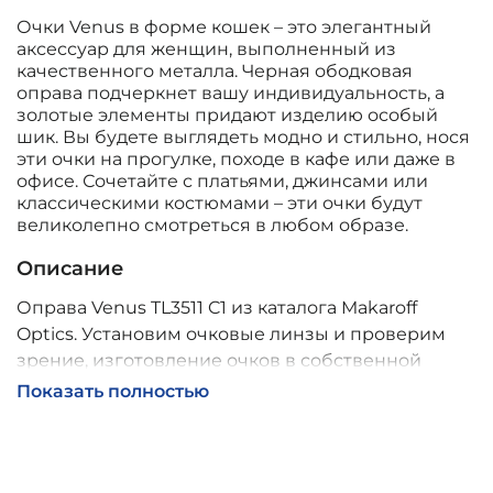
Очки Venus в форме кошек – это элегантный
аксессуар для женщин, выполненный из
качественного металла. Черная ободковая
оправа подчеркнет вашу индивидуальность, а
золотые элементы придают изделию особый
шик. Вы будете выглядеть модно и стильно, нося
эти очки на прогулке, походе в кафе или даже в
офисе. Сочетайте с платьями, джинсами или
классическими костюмами – эти очки будут
великолепно смотреться в любом образе.
Описание
Оправа Venus TL3511 C1 из каталога Makaroff
Optics. Установим очковые линзы и проверим
зрение, изготовление очков в собственной
мастерской, обычно 2–5 дней, индивидуальные
Показать полностью
линзы – до 30 дней. Возможна доставка по
России.