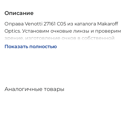
Описание
Оправа Venotti 27161 С05 из каталога Makaroff
Optics. Установим очковые линзы и проверим
зрение, изготовление очков в собственной
мастерской, обычно 2–5 дней, индивидуальные
Показать полностью
линзы – до 30 дней. Возможна доставка по
России.
Аналогичные товары