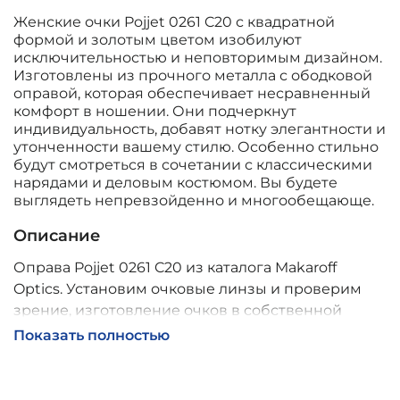
Женские очки Pojjet 0261 C20 с квадратной
формой и золотым цветом изобилуют
исключительностью и неповторимым дизайном.
Изготовлены из прочного металла с ободковой
оправой, которая обеспечивает несравненный
комфорт в ношении. Они подчеркнут
индивидуальность, добавят нотку элегантности и
утонченности вашему стилю. Особенно стильно
будут смотреться в сочетании с классическими
нарядами и деловым костюмом. Вы будете
выглядеть непревзойденно и многообещающе.
Описание
Оправа Pojjet 0261 C20 из каталога Makaroff
Optics. Установим очковые линзы и проверим
зрение, изготовление очков в собственной
мастерской, обычно 2–5 дней, индивидуальные
Показать полностью
линзы – до 30 дней. Возможна доставка по
России.