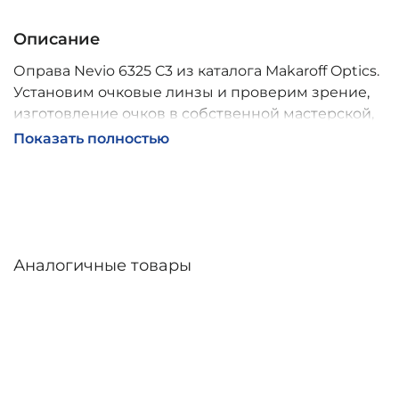
Описание
Оправа Nevio 6325 C3 из каталога Makaroff Optics.
Установим очковые линзы и проверим зрение,
изготовление очков в собственной мастерской,
обычно 2–5 дней, индивидуальные линзы – до 30
Показать полностью
дней. Возможна доставка по России.
Аналогичные товары