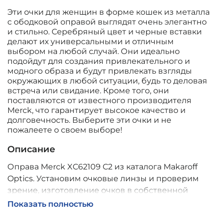
Эти очки для женщин в форме кошек из металла
с ободковой оправой выглядят очень элегантно
и стильно. Серебряный цвет и черные вставки
делают их универсальными и отличным
выбором на любой случай. Они идеально
подойдут для создания привлекательного и
модного образа и будут привлекать взгляды
окружающих в любой ситуации, будь то деловая
встреча или свидание. Кроме того, они
поставляются от известного производителя
Merck, что гарантирует высокое качество и
долговечность. Выберите эти очки и не
пожалеете о своем выборе!
Описание
Оправа Merck XC62109 C2 из каталога Makaroff
Optics. Установим очковые линзы и проверим
зрение, изготовление очков в собственной
мастерской, обычно 2–5 дней, индивидуальные
Показать полностью
линзы – до 30 дней. Возможна доставка по