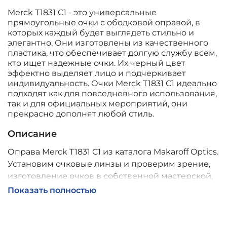
Merck T1831 C1 - это универсальные
прямоугольные очки с ободковой оправой, в
которых каждый будет выглядеть стильно и
элегантно. Они изготовлены из качественного
пластика, что обеспечивает долгую службу всем,
кто ищет надежные очки. Их черный цвет
эффектно выделяет лицо и подчеркивает
индивидуальность. Очки Merck T1831 C1 идеально
подходят как для повседневного использования,
так и для официальных мероприятий, они
прекрасно дополнят любой стиль.
Описание
Оправа Merck T1831 C1 из каталога Makaroff Optics.
Установим очковые линзы и проверим зрение,
изготовление очков в собственной мастерской,
обычно 2–5 дней, индивидуальные линзы – до 30
Показать полностью
дней. Возможна доставка по России.