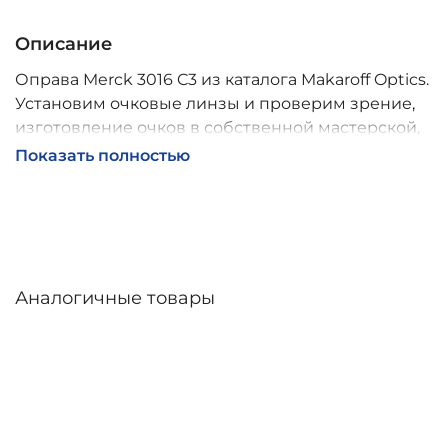
Описание
Оправа Merck 3016 C3 из каталога Makaroff Optics.
Установим очковые линзы и проверим зрение,
изготовление очков в собственной мастерской,
обычно 2–5 дней, индивидуальные линзы – до 30
Показать полностью
дней. Возможна доставка по России.
Аналогичные товары