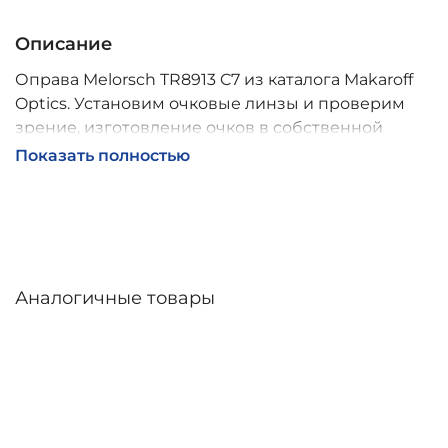
Описание
Оправа Melorsch TR8913 C7 из каталога Makaroff
Optics. Установим очковые линзы и проверим
зрение, изготовление очков в собственной
мастерской, обычно 2–5 дней, индивидуальные
Показать полностью
линзы – до 30 дней. Возможна доставка по
России.
Аналогичные товары