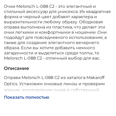
Очки Melorsch L-088 C2 - это элегантный и
стильный аксессуар для унисекса. Их квадратная
форма и черный цвет добавят характера и
выразительности любому образу. Ободковая
оправа выполнена из пластика, что делает эти
очки легкими и комфортными в ношении. Они
подойдут для повседневного использования, а
также для создания элегантного вечернего
образа. Если вы хотите добавить немного
загадочности и выделяться среди толпы, то
Melorsch L-088 C2 - отличный выбор для вас.
Описание
Оправа Melorsch L-088 C2 из каталога Makaroff
Optics. Установим очковые линзы и проверим
зрение, изготовление очков в собственной
мастерской, обычно 2–5 дней, индивидуальные
Показать полностью
линзы – до 30 дней. Возможна доставка по
России.