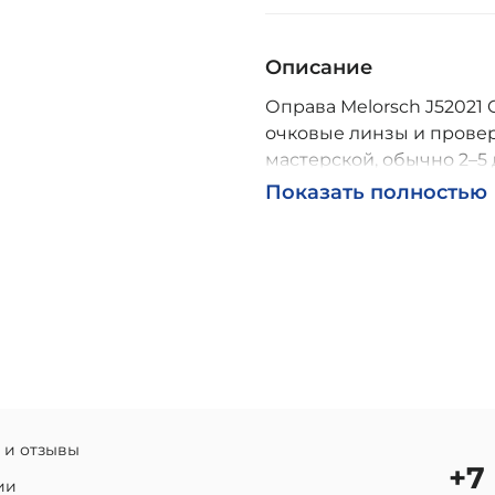
Описание
Оправа Melorsch J52021 C
очковые линзы и провер
мастерской, обычно 2–5 
Возможна доставка по Р
Показать полностью
 и отзывы
+7
ии