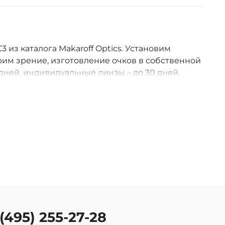
3 из каталога Makaroff Optics. Установим
им зрение, изготовление очков в собственной
дней, индивидуальные линзы – до 30 дней.
оссии.
 (495) 255-27-28