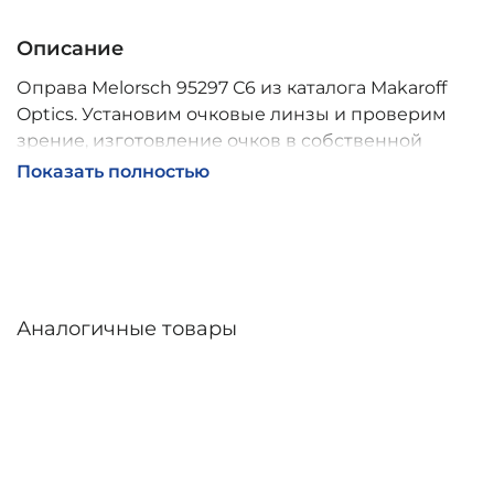
Описание
Оправа Melorsch 95297 С6 из каталога Makaroff
Optics. Установим очковые линзы и проверим
зрение, изготовление очков в собственной
мастерской, обычно 2–5 дней, индивидуальные
Показать полностью
линзы – до 30 дней. Возможна доставка по
России.
Аналогичные товары