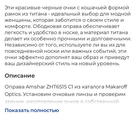
Эти красивые черные очки с кошачьей формой
рамок из титана - идеальный выбор для модной
женщины, которая заботится о своем стиле и
комфорте. Ободковая оправа обеспечивает
легкость и удобство в носке, а материал титана
делает их особенно прочными и долговечными.
Независимо от того, используете ли вы их для
повседневной носки или важных событий, эти
очки эффектно дополнят ваш образ и приведут
ваш дизайнерский стиль на новый уровень.
Описание
Оправа Amshar ZHT6515 C1 из каталога Makaroff
Optics. Установим очковые линзы и проверим
зрение, изготовление очков в собственной
мастерской, обычно 2–5 дней, индивидуальные
Показать полностью
линзы – до 30 дней. Возможна доставка по
России.