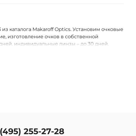
 из каталога Makaroff Optics. Установим очковые
е, изготовление очков в собственной
дней, индивидуальные линзы – до 30 дней.
оссии.
 (495) 255-27-28