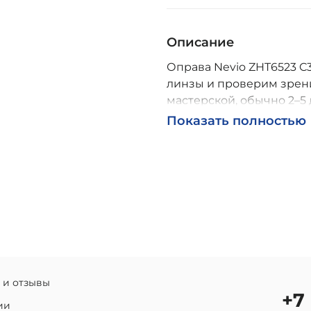
Описание
Оправа Nevio ZHT6523 C3
линзы и проверим зрени
мастерской, обычно 2–5 
Возможна доставка по Р
Показать полностью
 и отзывы
+7
ии