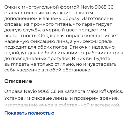
Очки с многоугольной формой Nevio 9065 C6
станут стильным и функциональным
дополнением к вашему образу. Изготовлены
оправы из прочного титана, что гарантирует
долгую службу, а черный цвет придает им
элегантность. Ободковая оправа обеспечивает
надежную фиксацию линз, а унисекс-модель
подходит для обоих полов. Эти очки идеально
подойдут для любой ситуации, от рабочих встреч
до повседневных прогулок. В них вы будете
выглядеть не только стильно, но и чувствовать
себя уверенно в любой обстановке.
Описание
Оправа Nevio 9065 C6 из каталога Makaroff Optics.
Установим очковые линзы и проверим зрение,
изготовление очков в собственной мастерской,
обычно 2–5 дней, индивидуальные линзы – до 30
Показать полностью
дней. Возможна доставка по России.