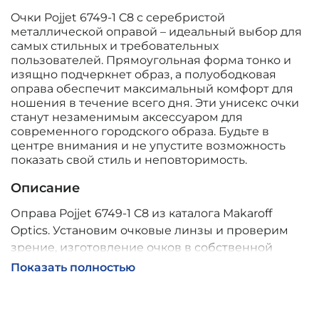
Oчки Pojjet 6749-1 C8 с серебристой
металлической оправой – идеальный выбор для
самых стильных и требовательных
пользователей. Прямоугольная форма тонко и
изящно подчеркнет образ, а полуободковая
оправа обеспечит максимальный комфорт для
ношения в течение всего дня. Эти унисекс очки
станут незаменимым аксессуаром для
современного городского образа. Будьте в
центре внимания и не упустите возможность
показать свой стиль и неповторимость.
Описание
Оправа Pojjet 6749-1 C8 из каталога Makaroff
Optics. Установим очковые линзы и проверим
зрение, изготовление очков в собственной
мастерской, обычно 2–5 дней, индивидуальные
Показать полностью
линзы – до 30 дней. Возможна доставка по
России.